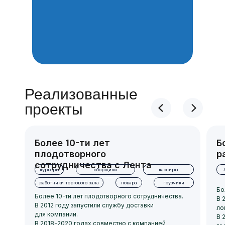
Реализованные
проекты
Более 10-ти лет
Б
плодотворного
р
сотрудничества с Лента
курьеры
сборщики
кассиры
работники торгового зала
повара
грузчики
Бо
Более 10-ти лет плодотворного сотрудничества.
В 
В 2012 году запустили службу доставки
ло
для компании.
В 
В 2018-2020 годах совместно с компанией