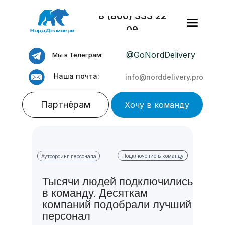
8 (800) 333 22
09
@GoNordDelivery
Мы в Телеграм:
Наша почта:
info@norddelivery.pro
Партнёрам
Хочу в команду
Подключение в команду
Аутсорсинг персонала
Тысячи людей подключились
Аутсорс и аутстафф
в команду. Десяткам
линейного персонала
компаний подобрали лучший
персонал