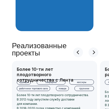
Реализованные
проекты
Более 10-ти лет
Б
плодотворного
р
сотрудничества с Лента
курьеры
сборщики
кассиры
работники торгового зала
повара
грузчики
Бо
Более 10-ти лет плодотворного сотрудничества.
В 
В 2012 году запустили службу доставки
ло
для компании.
В 
В 2018-2020 годах совместно с компанией