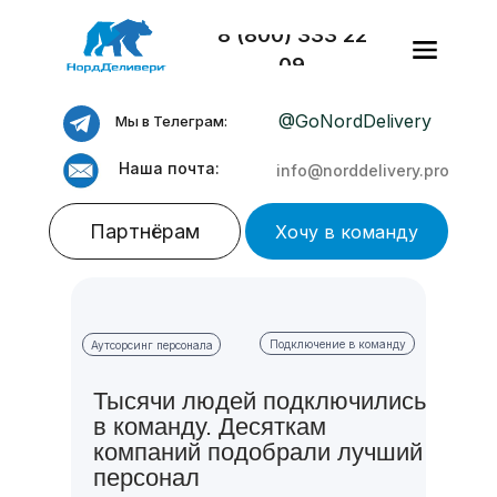
8 (800) 333 22
09
@GoNordDelivery
Мы в Телеграм:
Наша почта:
info@norddelivery.pro
Партнёрам
Хочу в команду
Подключение в команду
Аутсорсинг персонала
Тысячи людей подключились
Аутсорс и аутстафф
в команду. Десяткам
линейного персонала
компаний подобрали лучший
персонал